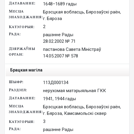
1648–1689 гады
Брэсцкая вобласць, Бярозаўскі раён,
г. Бяроза
2
рашэнне Рады

28.02.2002 № 71
пастанова Савета Міністраў

14.05.2007 № 578
Брацкая магіла
113Д000134
нерухомая матэрыяльная ГКК
1941, 1944 гады
Брэсцкая вобласць, Бярозаўскі раён,
г. Бяроза, Камсамольскі сквер
3
рашэнне Рады
