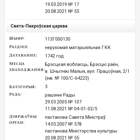
19.03.2019 № 17

20.08.2021 № 55
Свята-Пакроўская царква
113Г000130
нерухомая матэрыяльная ГКК
1742 год
Брэсцкая вобласць, Брэсцкі раён,
в. Шчытнікі Малыя, вул. Працоўная, 2/1
(інв. № 100/С-64223)
3
рашэнні Рады

29.03.2005 № 107

11.08.2021 № 04-01-02/5
пастанова Савета Міністраў

14.05.2007 № 578

пастанова Міністэрства культуры

20.08.2021 № 55