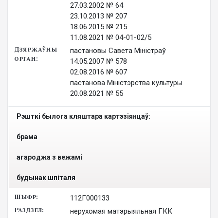
27.03.2002 № 64

23.10.2013 № 207

18.06.2015 № 215

11.08.2021 № 04-01-02/5
пастановы Савета Міністраў

14.05.2007 № 578

02.08.2016 № 607

пастанова Міністэрства культуры

20.08.2021 № 55
Рэшткі былога кляштара картэзіянцаў: 

брама

агароджа з вежамі

будынак шпіталя
112Г000133
нерухомая матэрыяльная ГКК