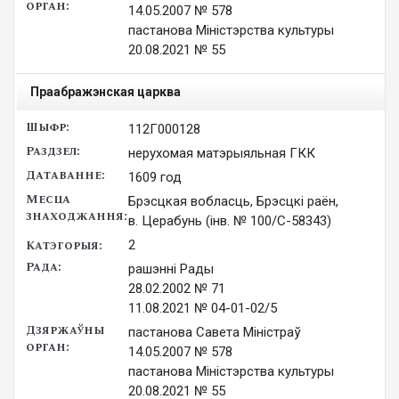
14.05.2007 № 578

пастанова Міністэрства культуры

20.08.2021 № 55
Праабражэнская царква
112Г000128
нерухомая матэрыяльная ГКК
1609 год
Брэсцкая вобласць, Брэсцкі раён,
в. Церабунь (інв. № 100/С-58343)
2
рашэнні Рады

28.02.2002 № 71

11.08.2021 № 04-01-02/5
пастанова Савета Міністраў

14.05.2007 № 578

пастанова Міністэрства культуры

20.08.2021 № 55