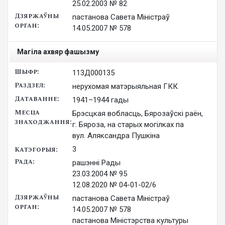
25.02.2003 № 82
пастанова Савета Міністраў

14.05.2007 № 578
Магіла ахвяр фашызму
113Д000135
нерухомая матэрыяльная ГКК
1941–1944 гады
Брэсцкая вобласць, Бярозаўскі раён,
г. Бяроза, на старых могілках па
вул. Аляксандра Пушкіна
3
рашэнні Рады

23.03.2004 № 95

12.08.2020 № 04-01-02/6
пастанова Савета Міністраў

14.05.2007 № 578

пастанова Міністэрства культуры
