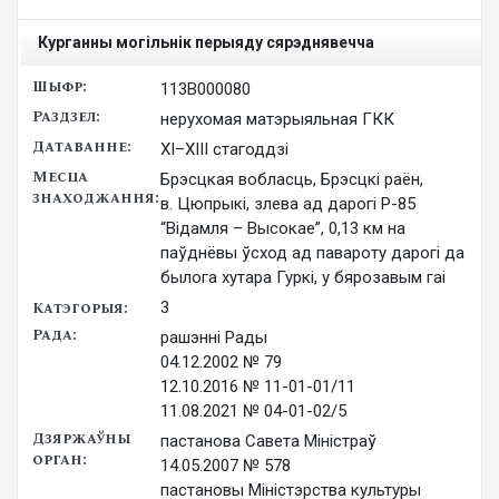
Курганны могільнік перыяду сярэднявечча
113В000080
нерухомая матэрыяльная ГКК
ХІ–ХІІІ стагоддзі
Брэсцкая вобласць, Брэсцкі раён,
в. Цюпрыкі, злева ад дарогі Р-85
“Відамля – Высокае”, 0,13 км на
паўднёвы ўсход ад павароту дарогі да
былога хутара Гуркі, у бярозавым гаі
3
рашэнні Рады

04.12.2002 № 79

12.10.2016 № 11-01-01/11

11.08.2021 № 04-01-02/5
пастанова Савета Міністраў

14.05.2007 № 578

пастановы Міністэрства культуры
