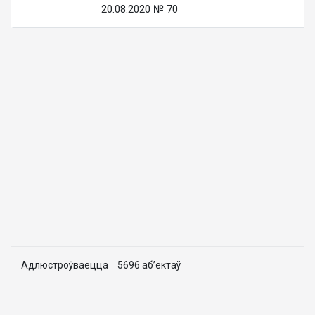
20.08.2020 № 70
Адлюстроўваецца 5696 аб’ектаў
10
Выводзіць: