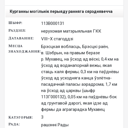
Курганны могільнік перыяду ранняга сярэднявечча
113В000131
нерухомая матэрыяльная ГКК
VІІІ–X стагоддзі
Брэсцкая вобласць, Брэсцкі раён,
в. Шэбрын, на правым беразе
р. Мухавец, на ўсход ад вёскі; 0,4 км на
ўсход ад воданапорнай вежы, якая
стаіць каля фермы; 0,3 км на паўднёвы
ўсход ад усходняга канца ўзлётна-
пасадачнай паласы аэрадрома; 1,7 км
на ўсход ад царквы (шыфр
113Г000132), 0,05 км на паўднёвы бок
ад грунтавой дарогі, якая ідзе ад
фермы да аграгарадка Мухавец
3
рашэнні Рады
