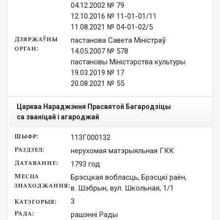
04.12.2002 № 79

12.10.2016 № 11-01-01/11

11.08.2021 № 04-01-02/5
пастанова Савета Міністраў

14.05.2007 № 578

пастановы Міністэрства культуры

19.03.2019 № 17

20.08.2021 № 55
Царква Нараджэння Прасвятой Багародзіцы 

113Г000132
нерухомая матэрыяльная ГКК
1793 год
Брэсцкая вобласць, Брэсцкі раён,
в. Шэбрын, вул. Школьная, 1/1
3
рашэнні Рады
