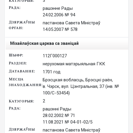
3
рашэнне Рады

24.02.2006 № 94
пастанова Савета Міністраў

14.05.2007 № 578
Міхайлаўская царква са званіцай
112Г000127
нерухомая матэрыяльная ГКК
1701 год
Брэсцкая вобласць, Брэсцкі раён,
в. Чэрск, вул. Цэнтральная, 37 (інв. №
100/С-53454)
2
рашэнні Рады

28.02.2002 № 71

11.08.2021 № 04-01-02/5
пастанова Савета Міністраў
